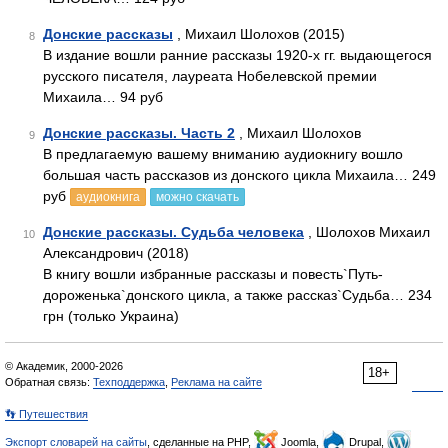
Донские рассказы
, Михаил Шолохов (2015)
8
В издание вошли ранние рассказы 1920-х гг. выдающегося
русского писателя, лауреата Нобелевской премии
Михаила… 94 руб
Донские рассказы. Часть 2
, Михаил Шолохов
9
В предлагаемую вашему вниманию аудиокнигу вошло
большая часть рассказов из донского цикла Михаила… 249
руб
аудиокнига
можно скачать
Донские рассказы. Судьба человека
, Шолохов Михаил
10
Александрович (2018)
В книгу вошли избранные рассказы и повесть`Путь-
дороженька`донского цикла, а также рассказ`Судьба… 234
грн (только Украина)
© Академик, 2000-2026
18+
Обратная связь:
Техподдержка
,
Реклама на сайте
👣 Путешествия
Экспорт словарей на сайты
, сделанные на PHP,
Joomla,
Drupal,